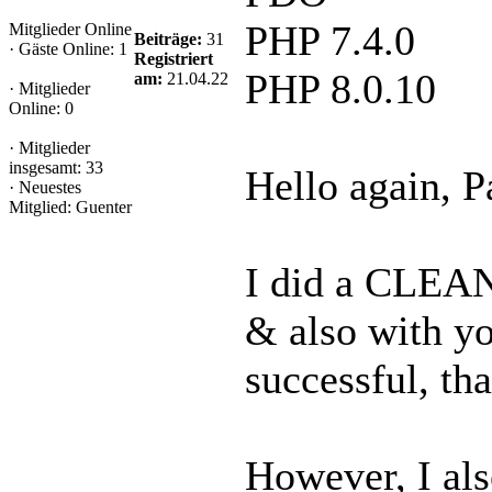
PHP 7.4.0
Mitglieder Online
Beiträge:
31
·
Gäste Online: 1
Registriert
PHP 8.0.10
am:
21.04.22
·
Mitglieder
Online: 0
·
Mitglieder
insgesamt: 33
Hello again, P
·
Neuestes
Mitglied:
Guenter
I did a CLEAN 
& also with you
successful, th
However, I al