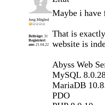
Maybe i have f
Jung Mitglied
That is exactl
Beiträge:
31
Registriert
website is in
am:
21.04.22
Abyss Web Se
MySQL 8.0.2
MariaDB 10.8
PDO