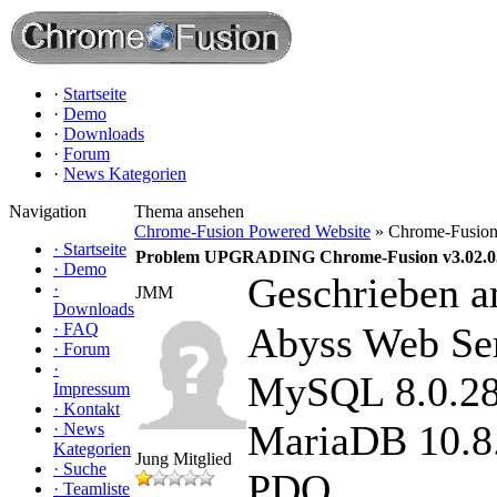
·
Startseite
·
Demo
·
Downloads
·
Forum
·
News Kategorien
Navigation
Thema ansehen
Chrome-Fusion Powered Website
» Chrome-Fusion
·
Startseite
Problem UPGRADING Chrome-Fusion v3.02.03 
·
Demo
Geschrieben a
·
JMM
Downloads
·
FAQ
Abyss Web Se
·
Forum
·
MySQL 8.0.2
Impressum
·
Kontakt
MariaDB 10.8
·
News
Kategorien
Jung Mitglied
·
Suche
PDO
·
Teamliste