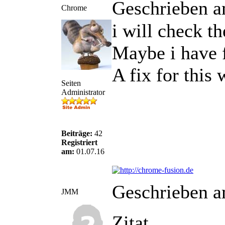
Geschrieben a
Chrome
i will check th
Maybe i have f
A fix for this 
Seiten
Administrator
Beiträge:
42
Registriert
am:
01.07.16
Geschrieben a
JMM
Zitat