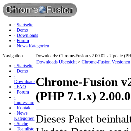
·
Startseite
·
Demo
·
Downloads
·
Forum
·
News Kategorien
Navigation
Downloads: Chrome-Fusion v2.00.02 - Update (PH
Downloads Übersicht
>
Chrome-Fusion Versionen
·
Startseite
·
Demo
·
Chrome-Fusion v2
Downloads
·
FAQ
(PHP 7.1.x) 2.00.
·
Forum
·
Impressum
·
Kontakt
·
News
Dieses Paket beinhalt
Kategorien
·
Suche
·
Teamliste