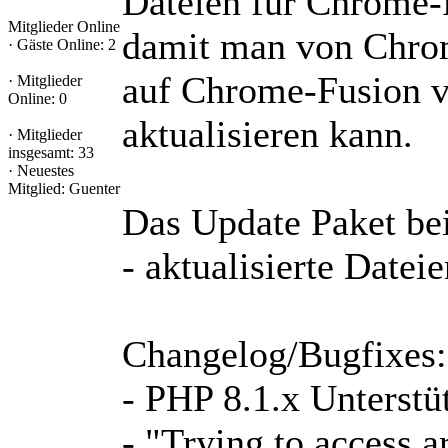
Dateien für Chrome-
Mitglieder Online
damit man von Chro
·
Gäste Online: 2
auf Chrome-Fusion v
·
Mitglieder
Online: 0
aktualisieren kann.
·
Mitglieder
insgesamt: 33
·
Neuestes
Mitglied:
Guenter
Das Update Paket bei
- aktualisierte Datei
Changelog/Bugfixes:
- PHP 8.1.x Unterstü
- "Trying to access a