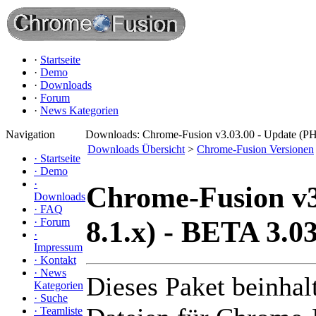
·
Startseite
·
Demo
·
Downloads
·
Forum
·
News Kategorien
Navigation
Downloads: Chrome-Fusion v3.03.00 - Update (PH
Downloads Übersicht
>
Chrome-Fusion Versionen
·
Startseite
·
Demo
·
Chrome-Fusion v3
Downloads
·
FAQ
8.1.x) - BETA 3.0
·
Forum
·
Impressum
·
Kontakt
·
News
Dieses Paket beinhal
Kategorien
·
Suche
·
Teamliste