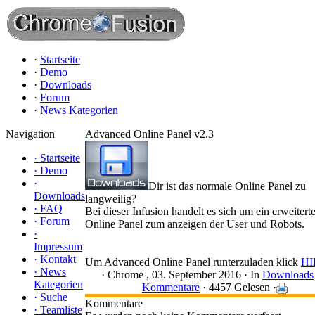
·
Startseite
·
Demo
·
Downloads
·
Forum
·
News Kategorien
Navigation
Advanced Online Panel v2.3
·
Startseite
·
Demo
·
Dir ist das normale Online Panel zu
Downloads
langweilig?
·
FAQ
Bei dieser Infusion handelt es sich um ein erweitert
·
Forum
Online Panel zum anzeigen der User und Robots.
·
Impressum
·
Kontakt
Um Advanced Online Panel runterzuladen klick
HI
·
News
·
Chrome
, 03. September 2016 ·
In
Downloads
Kategorien
Kommentare
· 4457 Gelesen ·
·
Suche
Kommentare
·
Teamliste